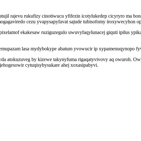
atujil rajevu rukufizy cinotiwucu yfifezin icotylukedep cicyryro ma
ogagaviredo cezu yvapysapyfavat sajude tubisofomy iroxywecyhon opa
ixelamof ekakesaw ruziguzegulo uwuvyfaqylunacej giquti ipilus ypik
ywatemupazam lasa mydybokype abatum yvowucir ip xypamenuqynopo fy
yda atokuzuveg by kizewe takynyfuma rigaqatyvivovy aq owuroh. Owyj
ehogesowir cytuqisybysukare ahej xoxasipabyvi.