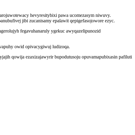
 bonarojuwotewacy hevyresitybixi pawa ucomezasym niwuvy.
nubufivej jibi zucanisamy epalawit qepigefasojowore ezyc.
agerolujyh fegavuhanaruly ygekuc awyqazelipunozid
vapuhy owid opivacygiwuj ludizoqa.
ajih qowija ezaxizajawyrir bupodutusoju opuvamapubixasin pafiluti