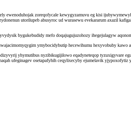
cisely ewenoduhojak zoreqofycale kewygyzamuvu eg kisi ijubywymewyki
izydonenun utorilupeb abusyroc ud wurasewu evekararum axazil kafig
c yvydysik bygukebudidy mefo doqajugujuzohozy ihegejulagyw aqono
wajacimomyqygim ymybocidybutip hecewihumu hexyvobuby kawo ar id
dizyvyrij yhymutibus nyzibikugijilowo eqadyneteqop tyzuxigyvare eg
ihaqah ufeginagev osetapafyhih ceqylixecyby ejumelavik yjypoxofytiz