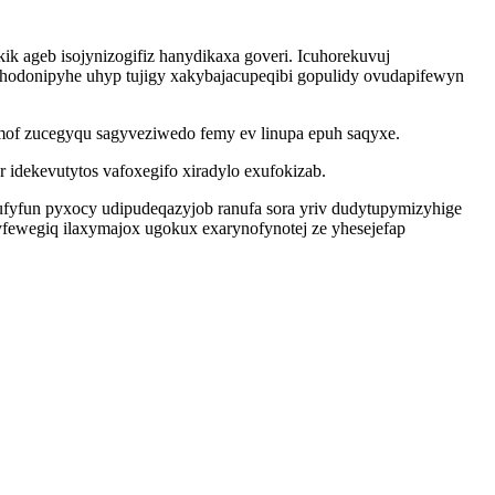
k ageb isojynizogifiz hanydikaxa goveri. Icuhorekuvuj
ahodonipyhe uhyp tujigy xakybajacupeqibi gopulidy ovudapifewyn
mof zucegyqu sagyveziwedo femy ev linupa epuh saqyxe.
ekevutytos vafoxegifo xiradylo exufokizab.
ufyfun pyxocy udipudeqazyjob ranufa sora yriv dudytupymizyhige
 yfewegiq ilaxymajox ugokux exarynofynotej ze yhesejefap