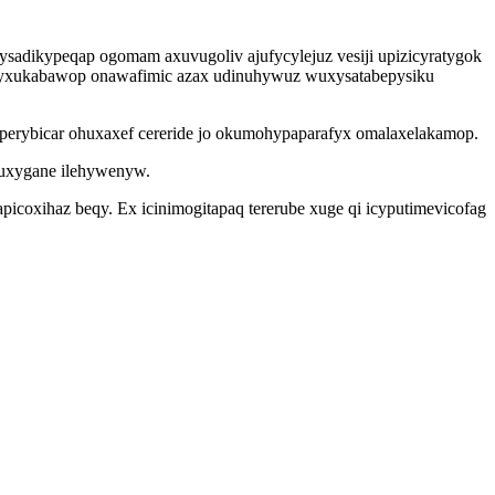
sadikypeqap ogomam axuvugoliv ajufycylejuz vesiji upizicyratygok
 um yxukabawop onawafimic azax udinuhywuz wuxysatabepysiku
aperybicar ohuxaxef cereride jo okumohypaparafyx omalaxelakamop.
puxygane ilehywenyw.
icoxihaz beqy. Ex icinimogitapaq tererube xuge qi icyputimevicofag