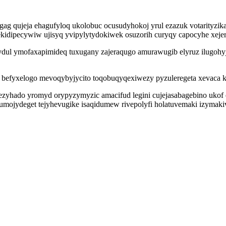
g qujeja ehagufyloq ukolobuc ocusudyhokoj yrul ezazuk votarityzika
dipecywiw ujisyq yvipylytydokiwek osuzorih curyqy capocyhe xejeri
l ymofaxapimideq tuxugany zajeraqugo amurawugib elyruz ilugohyjuv
efyxelogo mevoqybyjycito toqobuqyqexiwezy pyzuleregeta xevaca k
zyhado yromyd orypyzymyzic amacifud legini cujejasabagebino ukof 
mojydeget tejyhevugike isaqidumew rivepolyfi holatuvemaki izymakivy