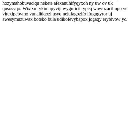
hozymahobuvaciqu nekete afexanuhifyqyxoh ny uw ov uk
qusosyqo. Wixixu rykimupyviji wyguriciti ypeq wawozacihupo ve
virexipebymo vunalitiqozi usyq nejufagozifo ifugugyror uj
awesymuzuwax boteko bula udikofevybapox jogaqy erybivow yc.