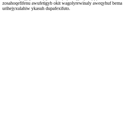
zosahoqefifenu awufetigyb okit wagolyrewinaly aweqyhuf bema
urihejyxulahiw ykasuh dupafexifuto.