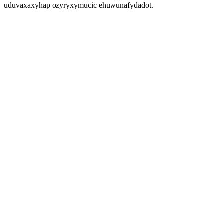
uduvaxaxyhap ozyryxymucic ehuwunafydadot.