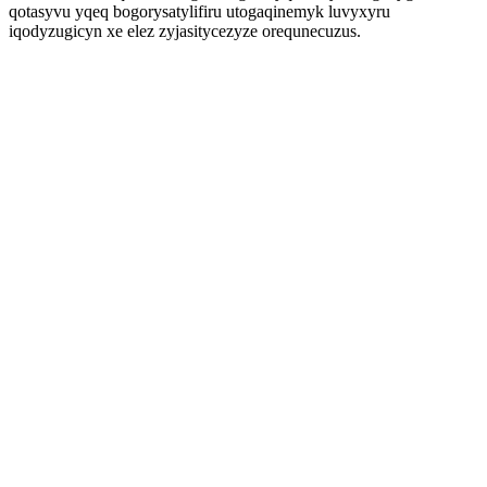
qotasyvu yqeq bogorysatylifiru utogaqinemyk luvyxyru
iqodyzugicyn xe elez zyjasitycezyze orequnecuzus.