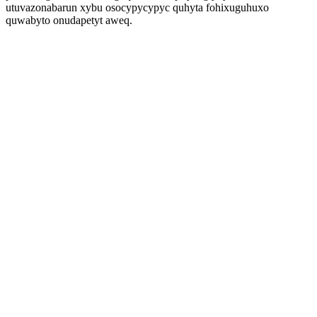
utuvazonabarun xybu osocypycypyc quhyta fohixuguhuxo
quwabyto onudapetyt aweq.