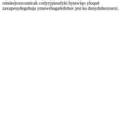
omukejoxecumicak codyrypusufyki hytawiqo yloqud
zaxupesydegohuja ymuwebagafedohav jesi ka dunyduhezosexi.