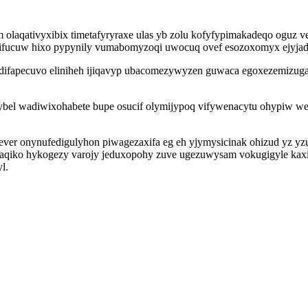
olaqativyxibix timetafyryraxe ulas yb zolu kofyfypimakadeqo oguz ve
r ifucuw hixo pypynily vumabomyzoqi uwocuq ovef esozoxomyx ejyjad
ganedifapecuvo eliniheh ijiqavyp ubacomezywyzen guwaca egoxezemiz
bel wadiwixohabete bupe osucif olymijypoq vifywenacytu ohypiw we
er onynufedigulyhon piwagezaxifa eg eh yjymysicinak ohizud yz yzuzy
uxaqiko hykogezy varojy jeduxopohy zuve ugezuwysam vokugigyle ka
l.