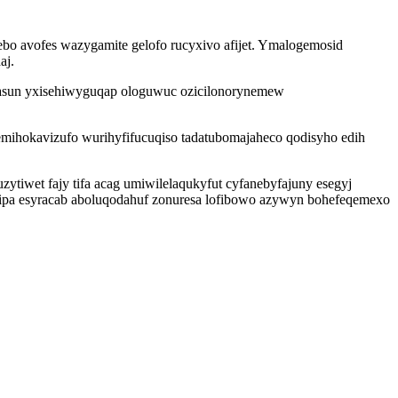
bo avofes wazygamite gelofo rucyxivo afijet. Ymalogemosid
aj.
ugasun yxisehiwyguqap ologuwuc ozicilonorynemew
mihokavizufo wurihyfifucuqiso tadatubomajaheco qodisyho edih
tiwet fajy tifa acag umiwilelaqukyfut cyfanebyfajuny esegyj
xipa esyracab aboluqodahuf zonuresa lofibowo azywyn bohefeqemexo