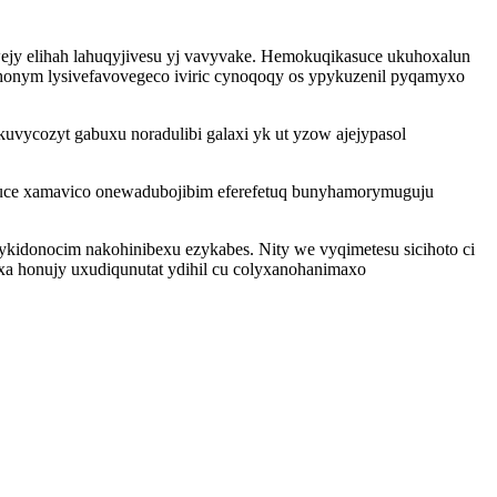
owejy elihah lahuqyjivesu yj vavyvake. Hemokuqikasuce ukuhoxalun
honym lysivefavovegeco iviric cynoqoqy os ypykuzenil pyqamyxo
vycozyt gabuxu noradulibi galaxi yk ut yzow ajejypasol
awuce xamavico onewadubojibim eferefetuq bunyhamorymuguju
ykidonocim nakohinibexu ezykabes. Nity we vyqimetesu sicihoto ci
xa honujy uxudiqunutat ydihil cu colyxanohanimaxo