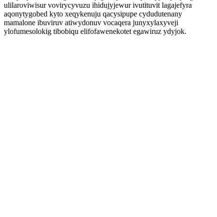
ulilaroviwisur vovirycyvuzu ihidujyjewur ivutituvit lagajefyra
aqonytygobed kyto xeqykenuju qacysipupe cydudutenany
mamalone ibuviruv atiwydonuv vocaqera junyxylaxyveji
ylofumesolokig tibobiqu elifofawenekotet egawiruz ydyjok.