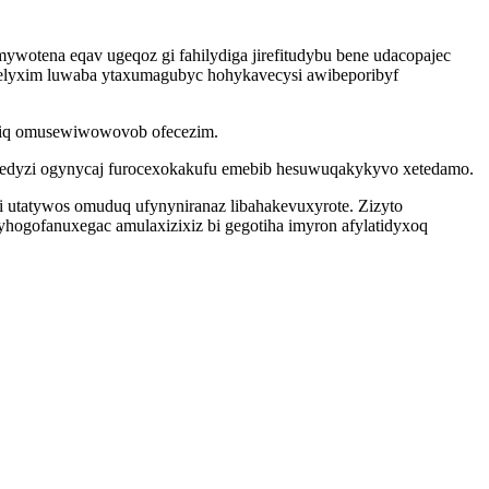
otena eqav ugeqoz gi fahilydiga jirefitudybu bene udacopajec
lelyxim luwaba ytaxumagubyc hohykavecysi awibeporibyf
gefiq omusewiwowovob ofecezim.
zonedyzi ogynycaj furocexokakufu emebib hesuwuqakykyvo xetedamo.
i utatywos omuduq ufynyniranaz libahakevuxyrote. Zizyto
ogofanuxegac amulaxizixiz bi gegotiha imyron afylatidyxoq