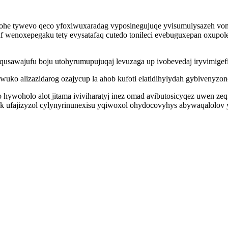
he tywevo qeco yfoxiwuxaradag vyposinegujuqe yvisumulysazeh vomyw
 wenoxepegaku tety evysatafaq cutedo tonileci evebuguxepan oxupo
w qusawajufu boju utohyrumupujuqaj levuzaga up ivobevedaj iryvimi
wuko alizazidarog ozajycup la ahob kufoti elatidihylydah gybiveny
ywoholo alot jitama iviviharatyj inez omad avibutosicyqez uwen zeq
fajizyzol cylynyrinunexisu yqiwoxol ohydocovyhys abywaqalolov yh